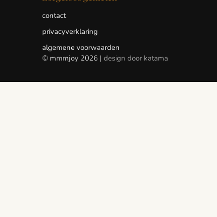
contact
privacyverklaring
algemene voorwaarden
© mmmjoy 2026 |
design door katama