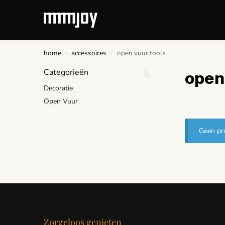
Recent toegevoegd
home
accessoires
open vuur tools
/
/
Categorieën
open 
Decoratie
Open Vuur
Geen pro
Zorgeloos genieten