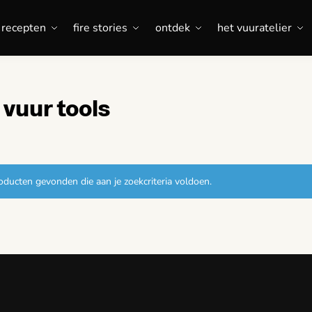
recepten
fire stories
ontdek
het vuuratelier
vuur tools
ducten gevonden die aan je zoekcriteria voldoen.