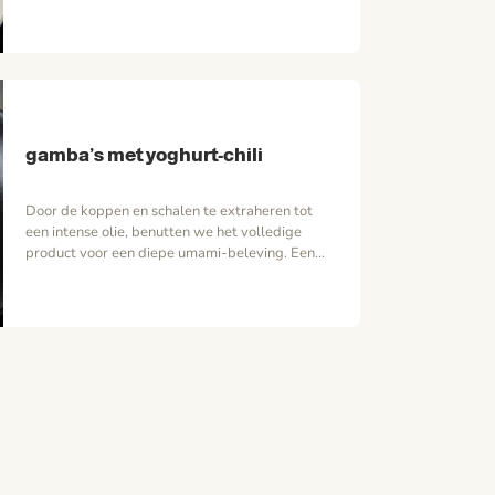
rokerigheid samenkomen. Door de precisie van
pekelen, vacumeren en een uitgekiend
rookproces, creëren we een gerecht dat de
essentie van de watermeloen viert en elke
vuurfoodie zal inspireren. Vergeet alles wat…
gamba’s met yoghurt-chili
Door de koppen en schalen te extraheren tot
een intense olie, benutten we het volledige
product voor een diepe umami-beleving. Een
iets meer circulair resultaat, waarin de frisheid
van hangop en de hitte van chili elkaar in
perfecte balans ontmoeten. Door de koppen en
schalen te extraheren tot een intense olie,
benutten we het volledige…