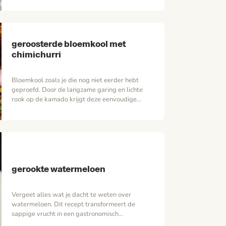
zacht zoete peer, de romige gember-toef en de
hartige hint van de huisgemaakte persillade.
Het is de ideale salade om te bewijzen dat
contrasten…
geroosterde bloemkool met
chimichurri
Bloemkool zoals je die nog niet eerder hebt
geproefd. Door de langzame garing en lichte
rook op de kamado krijgt deze eenvoudige
groente een diepe, nootachtige smaak met een
verrassend vleugje zoet en rook. De kruidige
chimichurri zorgt voor een frisse, pittige
tegenhanger en tilt dit gerecht naar een niveau
waar je niet direct groente…
gerookte watermeloen
Vergeet alles wat je dacht te weten over
watermeloen. Dit recept transformeert de
sappige vrucht in een gastronomisch
hoogstandje, waar textuur, umami en subtiele