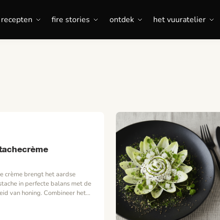
recepten
fire stories
ontdek
het vuuratelier
stachecrème
te crème brengt het aardse
stache in perfecte balans met de
eid van honing. Combineer het
 (gegrilde) fruit voor een fris
eg chocolade toe om het feest