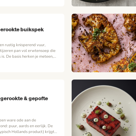
ken. Deze zijdezachte crème
se karakter van pistache in
s met de bloemige zoetheid…
gerookte buikspek
en rustig knisperend vuur,
tijzeren pan vol erwtensoep die
 is. De basis herken je meteen,
it in het zelf roken van de
zaam, met whisky rookhout voor
ge noot die je nergens anders
oep is voor ons het begin: een
n gerookte & gepofte
 een ware ode aan de
nd: puur, aards en eerlijk. De
typisch Hollands product) krijgt