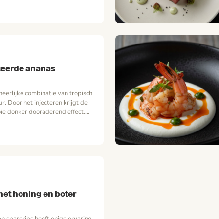
n poffen in de schil een
e, zoet-rokerige smaak. De
de frisse, knapperige
eigen land, samen met de ziltige
tige sjalot, tilt dit…
teerde ananas
heerlijke combinatie van tropisch
eur. Door het injecteren krijgt de
ie donker dooraderend effect.
binnenuit.
met honing en boter
n spareribs heeft enige ervaring