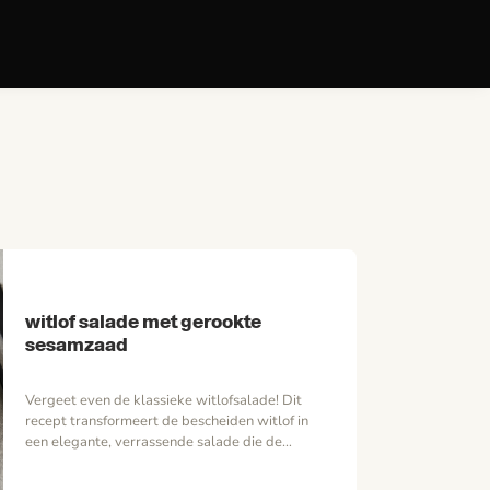
Zoeken
witlof salade met gerookte
sesamzaad
Vergeet even de klassieke witlofsalade! Dit
recept transformeert de bescheiden witlof in
een elegante, verrassende salade die de
smaakpapillen prikkelt. De knapperige, licht
bittere witlof vormt de perfecte basis voor de