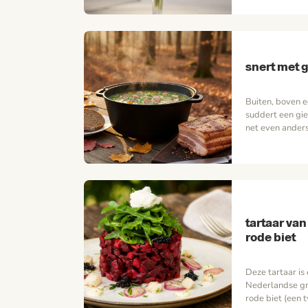
compleet te ma
brengt het aard
perfecte balan
snert met 
Buiten, boven e
suddert een gie
net even anders
maar de magie z
buikspek: lang
die diepe, pitti
proeft. Erwtens
rijke…
tartaar va
rode biet
Deze tartaar is
Nederlandse gro
rode biet (een 