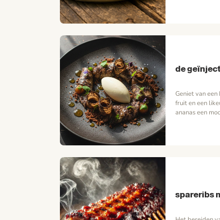
door het roken e
ongekende diep
toevoeging van 
Goudreinet uit 
kappertjes en pit
de geïnjec
Geniet van een 
fruit en een lik
ananas een moo
Een smaak van 
spareribs 
Het bereiden va