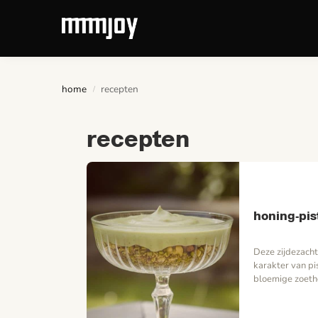
Recent toegevoegd
home
recepten
/
recepten
honing-pi
Deze zijdezach
karakter van pi
bloemige zoeth
met je favoriete
contrast, of vo