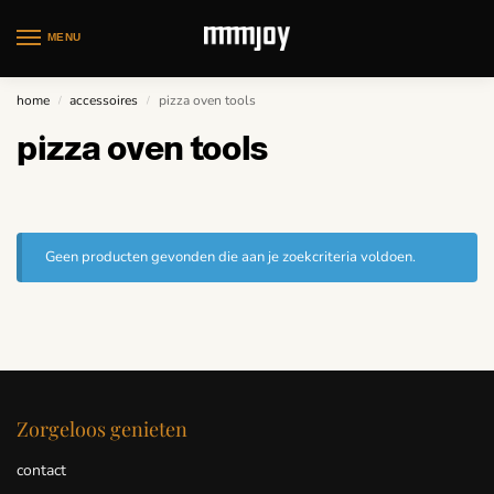
MENU
home
accessoires
pizza oven tools
/
/
pizza oven tools
Geen producten gevonden die aan je zoekcriteria voldoen.
Zorgeloos genieten
contact