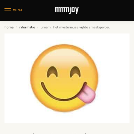
MENU
home
informatie
umami: het mysterieuze vijfde smaakgevoel
/
/