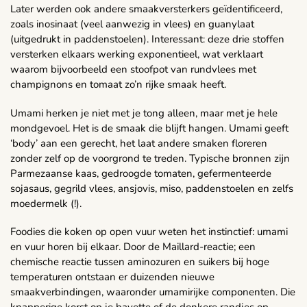
Later werden ook andere smaakversterkers geïdentificeerd,
zoals inosinaat (veel aanwezig in vlees) en guanylaat
(uitgedrukt in paddenstoelen). Interessant: deze drie stoffen
versterken elkaars werking exponentieel, wat verklaart
waarom bijvoorbeeld een stoofpot van rundvlees met
champignons en tomaat zo’n rijke smaak heeft.
Umami herken je niet met je tong alleen, maar met je hele
mondgevoel. Het is de smaak die blijft hangen. Umami geeft
‘body’ aan een gerecht, het laat andere smaken floreren
zonder zelf op de voorgrond te treden. Typische bronnen zijn
Parmezaanse kaas, gedroogde tomaten, gefermenteerde
sojasaus, gegrild vlees, ansjovis, miso, paddenstoelen en zelfs
moedermelk (!).
Foodies die koken op open vuur weten het instinctief: umami
en vuur horen bij elkaar. Door de Maillard-reactie; een
chemische reactie tussen aminozuren en suikers bij hoge
temperaturen ontstaan er duizenden nieuwe
smaakverbindingen, waaronder umamirijke componenten. Die
knapperige korst op je bavette of de donkere randjes op